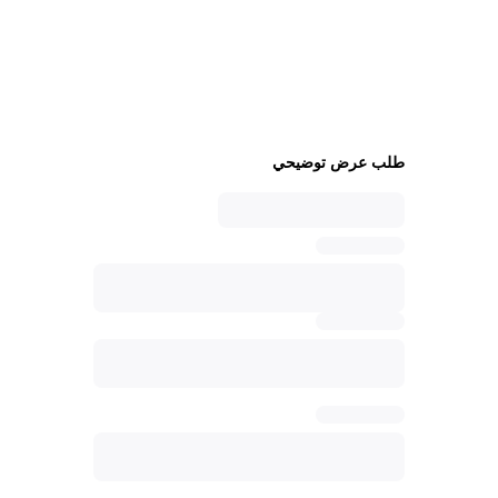
هل أنت مستعد لمعرفة المزيد؟
اكتشف ما يمكن فعله باستخدام سبرينكلر. قم
بالتسجيل للحصول على عرض توضيحي مخصص
اليوم.
طلب عرض توضيحي