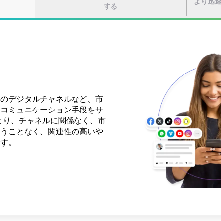
より迅
する
他のデジタルチャネルなど、市
搭載チャットボットと高度なルーティ
根本原因を掘り下げて、事前対
ムコミュニケーション手段をサ
答えを得るための最短ルートを
を通知します。問題や潜在的な
rにより、チャネルに関係なく、市
。サービス提供チームをAIの
適切なチームに重要なインサイ
失うことなく、関連性の高いや
ことで、迅速な解決、待ち時間
決します。
ます。
を実現できます。