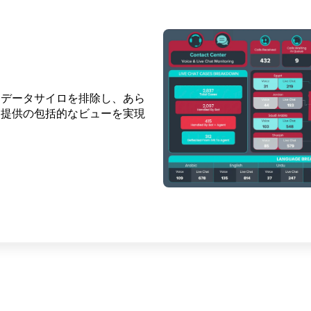
とデータサイロを排除し、あら
トエンジンを使用して、公共サ
とデジタルファーストのコミュ
ス提供の包括的なビューを実現
把握し、改善すべき領域を特定
市民を支援します。重要なサー
やすくなります。