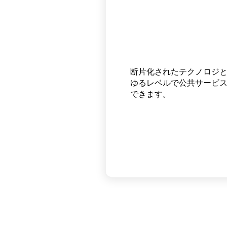
断片化されたテクノロジ
AI搭載の強力なインサイ
セルフサービスポータル
ゆるレベルで公共サービ
ービスを測定し、成果を
ニケーションチャネルで
できます。
できます。
ビスや情報にアクセスし