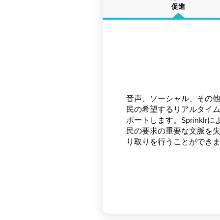
促進
音声、ソーシャル、その
Sprinklrの会話型AI
一般的な問題を特定し、
民の希望するリアルタイ
ングを活用して、市民が
応型の解決戦略と予防策
ポートします。Sprinkl
見つけられるようにします
危機が発生する前でも、
民の要求の重要な文脈を
活用によりサポートする
トをルーティングして解
り取りを行うことができ
の最小化、満足度の向上