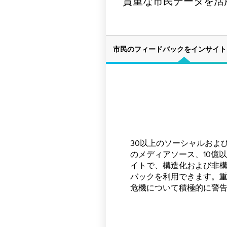
貴重な市民データを活
市民のフィードバックをインサイト
30以上のソーシャルおよ
政府機関が市民/訪問者の
よりターゲットを絞った
のメディアソース、10億
ビューにアクセスし、コ
り多くのパブリックエン
イトで、構造化および非
やり取りで効果的なコミ
在および今後の公共サー
バックを利用できます。
うにします。
に通知し、透明性と信頼
危機について積極的に警