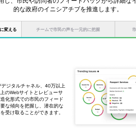
用し、市民や訪問者のフィードバックから詳細な
的な政府のイニシアチブを推進します。
に変える
チームで市民の声を一元的に把握
びデジタルチャネル、40万以上
情報とインタラクションの統合
コンテンツとジャーニーで、よ
以上のWebサイトとレビューサ
ンテキストを理解し、あらゆる
ゲージメントを促進します。現
構造化形式での市民のフィード
ュニケーションを推進できるよ
ビスの展開について市民に事前
重要な傾向を把握し、潜在的な
性を高めます。
告を受け取ることができます。