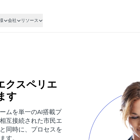
様
会社
リソース
エクスペリエ
ます
ームを単一のAI搭載プ
相互接続された市民エ
と同時に、プロセスを
ます。