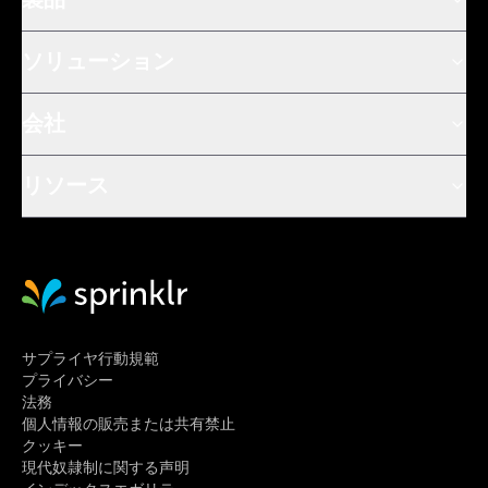
製品
ソリューション
会社
リソース
Sprinklr Website Home
サプライヤ行動規範
プライバシー
法務
個人情報の販売または共有禁止
クッキー
現代奴隷制に関する声明