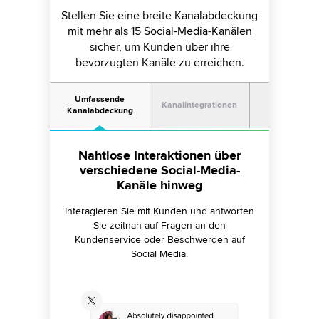
Stellen Sie eine breite Kanalabdeckung
mit mehr als 15 Social-Media-Kanälen
sicher, um Kunden über ihre
bevorzugten Kanäle zu erreichen.
Umfassende
Kanalintegrationen
Outbound
Kanalabdeckung
Eine konsistente Markenpräsenz
Nahtlose Interaktionen über
Ihre Reichweite steigern
auf allen Kanälen gewährleisten
verschiedene Social-Media-
Durch die Unterstützung neuer Kanäle
Kanäle hinweg
können Sie neue Kundensegmente oder
Fügen Sie über flexible SDKs und APIs neue
demografische Gruppen erschließen, die
Kanäle hinzu, darunter
Interagieren Sie mit Kunden und antworten
unterschiedliche Kommunikationskanäle
unternehmenseigene Anwendungen.
Sie zeitnah auf Fragen an den
bevorzugen. Auf diese Weise können Sie
Skalieren Sie Kanäle in wenigen Minuten,
Kundenservice oder Beschwerden auf
Ihren Kundenstamm sowie Ihre
um mit der steigenden Nachfrage Schritt zu
Social Media.
Marktpräsenz ausbauen.
halten.