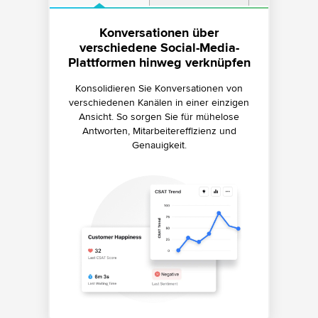
Kanalpräferenzen identifizieren
Channel-Hopping für Kunden
Konversationen über
verschiedene Social-Media-
vereinfachen
Optimieren Sie die Kanalabdeckung durch
Plattformen hinweg verknüpfen
die Identifizierung von Kanälen, die von
Setzen Sie vollständig sichere
Kunden bevorzugt werden, um die
Kanalübergänge ein, ohne dass der Kontext
Konsolidieren Sie Konversationen von
Kanalzuweisung von Mitarbeitenden zu
der Kundenkonversationen verloren geht.
verschiedenen Kanälen in einer einzigen
priorisieren.
Ansicht. So sorgen Sie für mühelose
Antworten, Mitarbeitereffizienz und
Genauigkeit.