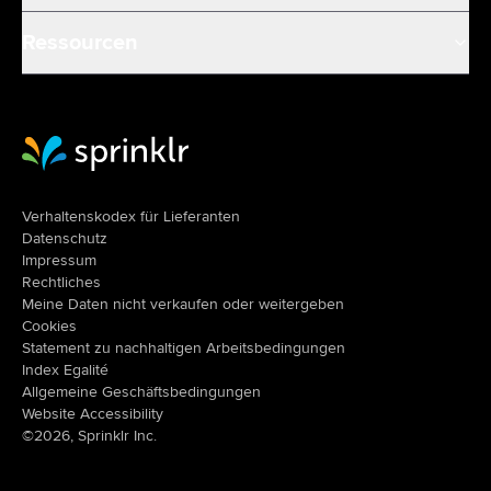
Ressourcen
Sprinklr Website Home
Verhaltenskodex für Lieferanten
Datenschutz
Impressum
Rechtliches
Meine Daten nicht verkaufen oder weitergeben
Cookies
Statement zu nachhaltigen Arbeitsbedingungen
Index Egalité
Allgemeine Geschäftsbedingungen
Website Accessibility
©2026, Sprinklr Inc.