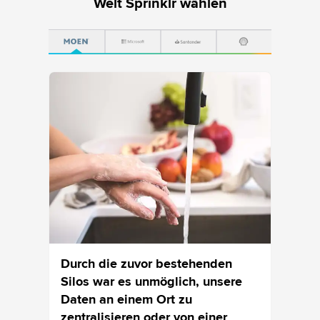
Welt Sprinklr wählen
Durch die zuvor bestehenden
Vor Sp
Silos war es unmöglich, unsere
Punkt
Daten an einem Ort zu
Team 
rkt
zentralisieren oder von einer
Syste