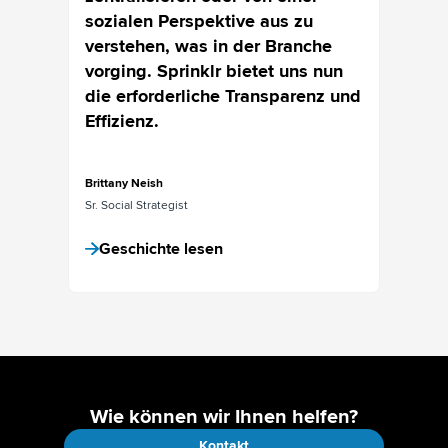
e
sozialen Perspektive aus zu
war fr
ch wir
verstehen, was in der Branche
unsere
e Marke
vorging. Sprinklr bietet uns nun
zentra
die erforderliche Transparenz und
Effizienz.
Katrina 
Director
Brittany Neish
Gesc
Sr. Social Strategist
Geschichte lesen
Wie können wir Ihnen helfen?
Kontakt