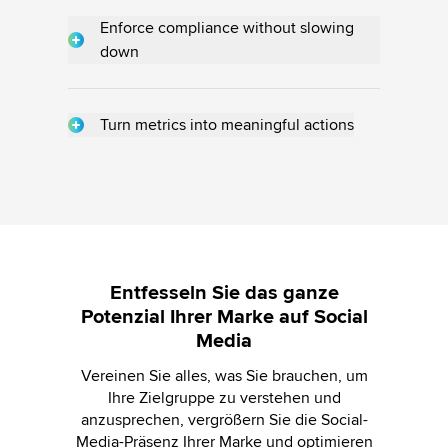
channel, sentiment, intent, and more. Get
context-rich, AI-powered replies and
Enforce compliance without slowing
automate responses to engage effectively.
down
Sprinklr AI flags violations, brand risks and
non-compliant content before it goes live.
Customize your workflows to automatically
Turn metrics into meaningful actions
approve, escalate and block posts, ensuring
Sprinklr AI summarizes dashboards, explains
your content stays on-brand across markets.
anomalies, and suggests the next-best
actions. With Sprinklr Copilot, get insights
faster through simple conversations instead
of digging through your dashboard.
Entfesseln Sie das ganze
Potenzial Ihrer Marke auf Social
Media
Vereinen Sie alles, was Sie brauchen, um
Ihre Zielgruppe zu verstehen und
anzusprechen, vergrößern Sie die Social-
Media-Präsenz Ihrer Marke und optimieren