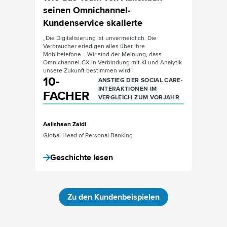
seinen Omnichannel-
seine
Kundenservice skalierte
Kunde
„Die Digitalisierung ist unvermeidlich. Die
„Die Digi
Verbraucher erledigen alles über ihre
Verbrauch
ss
Mobiltelefone... Wir sind der Meinung, dass
Mobiltele
 Analytik
Omnichannel-CX in Verbindung mit KI und Analytik
Omnichan
unsere Zukunft bestimmen wird.“
unsere Z
10-
10-
AL CARE-
ANSTIEG DER SOCIAL CARE-
INTERAKTIONEN IM
FACHER
FAC
ORJAHR
VERGLEICH ZUM VORJAHR
Aalishaan Zaidi
Aalishaan
Global Head of Personal Banking
Global H
Geschichte lesen
Gesc
Zu den Kundenbeispielen