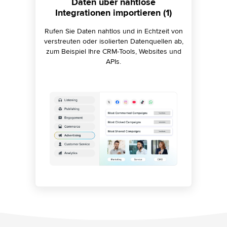
Daten über nahtlose
Daten über nahtlose
Daten über nahtlose
Integrationen importieren (2)
Integrationen importieren (3)
Integrationen importieren (1)
Rufen Sie Daten nahtlos und in Echtzeit von
Rufen Sie Daten nahtlos und in Echtzeit von
Rufen Sie Daten nahtlos und in Echtzeit von
verstreuten oder isolierten Datenquellen ab,
verstreuten oder isolierten Datenquellen ab,
verstreuten oder isolierten Datenquellen ab,
zum Beispiel Ihre CRM-Tools, Websites und
zum Beispiel Ihre CRM-Tools, Websites und
zum Beispiel Ihre CRM-Tools, Websites und
APIs.
APIs.
APIs.