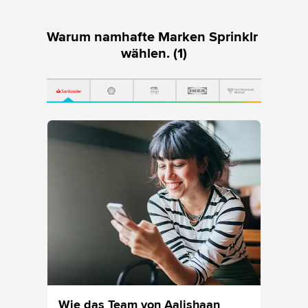
Warum namhafte Marken Sprinklr 
wählen. (1)
n
Wie das Team von Aalishaan
Wie d