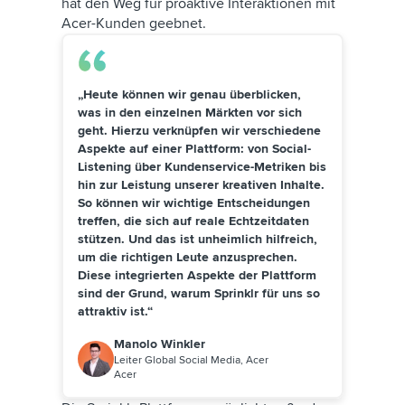
hat den Weg für proaktive Interaktionen mit
freundlichere Atmosphäre, sondern
schnell auf die nötigen Informationen
das Team kann auch mehr Fälle
Acer-Kunden geebnet.
zuzugreifen, um Produkte weiter zu
bearbeiten als je zuvor.
verbessern und potenzielle
Probleme zu verhindern, die sich
ansonsten negativ auf die Marke
„Heute können wir genau überblicken,
auswirken könnten.
was in den einzelnen Märkten vor sich
geht. Hierzu verknüpfen wir verschiedene
Aspekte auf einer Plattform: von Social-
Listening über Kundenservice-Metriken bis
hin zur Leistung unserer kreativen Inhalte.
So können wir wichtige Entscheidungen
treffen, die sich auf reale Echtzeitdaten
stützen. Und das ist unheimlich hilfreich,
um die richtigen Leute anzusprechen.
Diese integrierten Aspekte der Plattform
sind der Grund, warum Sprinklr für uns so
attraktiv ist.“
Manolo Winkler
Leiter Global Social Media, Acer
Acer