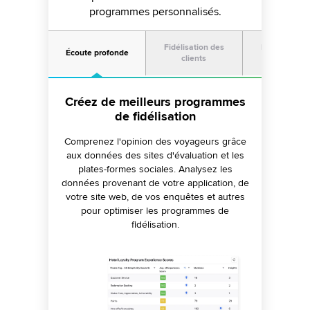
programmes personnalisés.
Fidélisation des
Fidélisation 
Écoute profonde
clients
voyageur
Créez de meilleurs programmes
Personnalisez l'expérience des
Augmentez les affiliations
de fidélisation
membres
Tirez parti des informations détaillées
fournies par les voyageurs et des données
Comprenez l'opinion des voyageurs grâce
Utilisez des intégrations fiables pour
sur les performances des concurrents pour
aux données des sites d'évaluation et les
collecter les préférences des membres à
affiner vos campagnes sur les réseaux
partir des réseaux sociaux, des systèmes
plates-formes sociales. Analysez les
sociaux et lancer des campagnes de cartes
données provenant de votre application, de
de fidélisation et d'autres sources, afin
de crédit cobrandées.
votre site web, de vos enquêtes et autres
d'offrir des expériences personnalisées.
pour optimiser les programmes de
fidélisation.