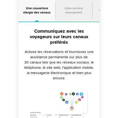
Amélioration
Une couverture
Libre-service
l'assistance 
élargie des canaux
transparent
agents
Gérez les pics d'activité en haute
Améliorez la satisfaction des
Communiquez avec les
saison grâce à des options en
voyageurs sur leurs canaux
agents grâce à l'IA
libre-service
préférés
Permettez aux agents de répondre à tous
les canaux sans devoir changer d'écran. Les
Activez les réservations et fournissez une
Permettez aux voyageurs de trouver des
agents peuvent utiliser des
réponses plus rapidement grâce à des
assistance permanente sur plus de
recommandations de réponse, des
30 canaux tels que les réseaux sociaux, le
outils d'IA en libre-service tels que le chat
workflows guidés et bien plus encore pour
en direct 24h/24 et 7j/7, les bots vocaux, les
téléphone, le site web, l'application mobile,
résoudre les requêtes plus rapidement.
articles SEO, les FAQ et les communautés.
la messagerie électronique et bien plus
encore.