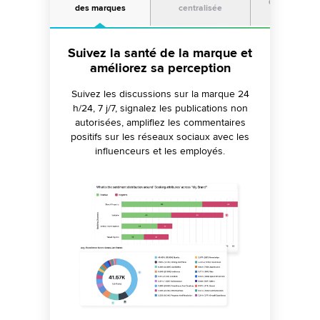
Gestion de cr
des marques
centralisée
Garantissez un engagement sans
Détectez les crises et répondez-y
Suivez la santé de la marque et
améliorez sa perception
faille envers la marque
de manière proactive
Gérez le contenu de marque sur plus de
Suivez les discussions sur la marque 24
Soyez informé des pics d'opinions
30 canaux à partir d'une interface unique
négatives ou des mentions de la marque.
h/24, 7 j/7, signalez les publications non
Clôturez les campagnes en un seul clic et
autorisées, amplifiez les commentaires
avec des workflows d'approbation
informez les équipes de relations publiques
automatisés, la conformité des réponses et
positifs sur les réseaux sociaux avec les
de votre stratégie de communication.
l'accès restreint aux données.
influenceurs et les employés.