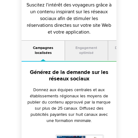
Suscitez l'intérêt des voyageurs grâce à
un contenu inspirant sur les réseaux
sociaux afin de stimuler les
réservations directes sur votre site Web
et votre application.
Campagnes
Engagement
Des informat
localisées
optimisé
exploitable
Augmentez les conversions grâce
Générez de la demande sur les
Améliorez le retour sur
à des réponses plus rapides
investissement des réseaux
réseaux sociaux
sociaux
Identifiez l'intention avec l'IA de Sprinklr
Donnez aux équipes centrales et aux
établissements régionaux les moyens de
pour filtrer les messages engageants.
Découvrez les tendances et analysez
publier du contenu approuvé par la marque
Répondez plus rapidement aux demandes
l'activité de vos concurrents afin de créer
grâce à une boîte de réception unifiée pour
sur plus de 25 canaux. Diffusez des
un contenu attrayant. Identifiez les contenus
publicités payantes sur huit canaux avec
tous les canaux sociaux.
les plus percutants et réadaptez-les pour un
une formation minimale.
impact optimal.