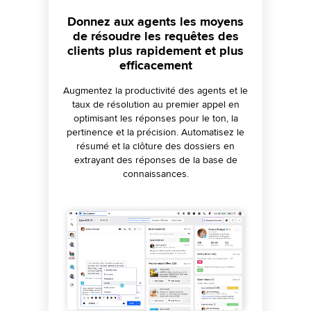
Déployez et mettez rapidement à
Automatisez la surveillance de la
Donnez aux agents les moyens
qualité et obtenez des actions
de résoudre les requêtes des
l'échelle des bots
clients plus rapidement et plus
conversationnels basés sur l'IA
recommandées ainsi que des
efficacement
informations
générative.
Améliorez le taux de libre-service avec des
Formez efficacement les agents et assurez
Augmentez la productivité des agents et le
réponses contextuelles et pertinentes grâce
taux de résolution au premier appel en
une interaction cohérente avec des
aux bots IA+ conversationnels. Automatisez
paramètres de notation IA personnalisés.
optimisant les réponses pour le ton, la
Améliorez l'expérience client en identifiant
pertinence et la précision. Automatisez le
la découverte des motifs de contact, la
les causes profondes et en recommandant
création d'intentions et les tests de bots
résumé et la clôture des dossiers en
des actions basées sur des informations
extrayant des réponses de la base de
pour un déploiement plus rapide.
connaissances.
clés.