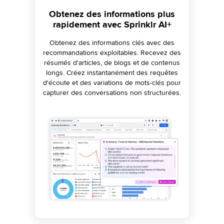
Générez des idées de campagne
Obtenez des informations plus
Générez instantanément du
et développez des stratégies en
rapidement avec Sprinklr AI+
contenu spécifique à chaque
canal dans tous les formats
quelques clics
Obtenez des informations clés avec des
recommandations exploitables. Recevez des
Accélérez les tâches tout au long du cycle
Générez du contenu sur tous les canaux,
résumés d'articles, de blogs et de contenus
de vie de la campagne en générant des
garantissez des réponses plus rapides
longs. Créez instantanément des requêtes
grâce à la simplification et à la modification
briefings, des descriptions, des hashtags,
d'écoute et des variations de mots-clés pour
des publications spécifiques à un canal, etc.
des réponses, et simplifiez les révisions de
capturer des conversations non structurées.
contenu grâce aux vérifications de
grammaire et de ton alimentées par l'IA.