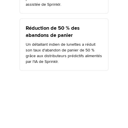
assistée de Sprinklr.
Réduction de 50 % des
abandons de panier
Un détaillant indien de lunettes a réduit
son taux d'abandon de panier de 50 %
grâce aux distributeurs prédictifs alimentés
par l'IA de Sprinklr.
Vous voulez en savoir plus ?
Explorez les possibilités offertes par Sprinklr.
Inscrivez-vous dès maintenant pour obtenir