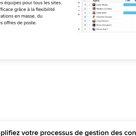
s équipes pour tous les sites.
et les politiques
s préférences. Créez des
gs des agents travaillant sur
icace grâce à la flexibilité
ler les préférences des agents
ssements des performances des
cations en masse, du
s d'horaires.
ts et améliorer l'efficacité.
 offres de poste.
plifiez votre processus de gestion des co