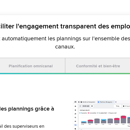
iliter l'engagement transparent des empl
 automatiquement les plannings sur l'ensemble des f
canaux.
Planification omnicanal
Conformité et bien-être
des plannings grâce à
gs avec les préférences
ntes de planification
onnel numérique
il des superviseurs en
 de respecter les
 anticipé aux prochaines
s d'attente numériques afin de