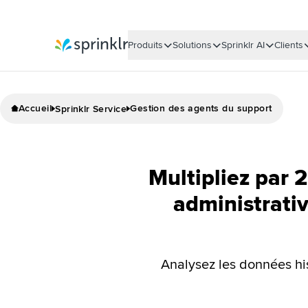
Produits
Solutions
Sprinklr AI
Clients
Sprinklr
Accueil
Gestion des agents du support
Sprinklr Service
Multipliez par 2
administrati
Analysez les données his