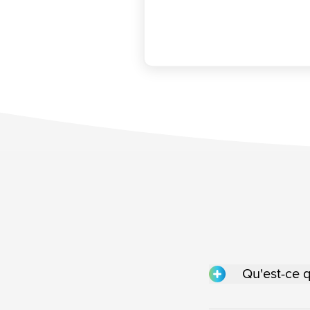
Qu'est-ce q
Un logiciel de 
personnel (WF