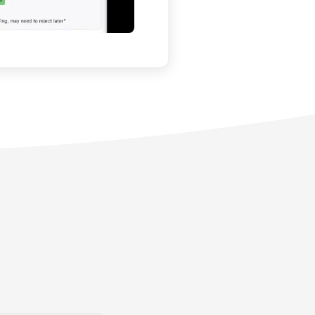
ère de
gestion du
 à planifier les