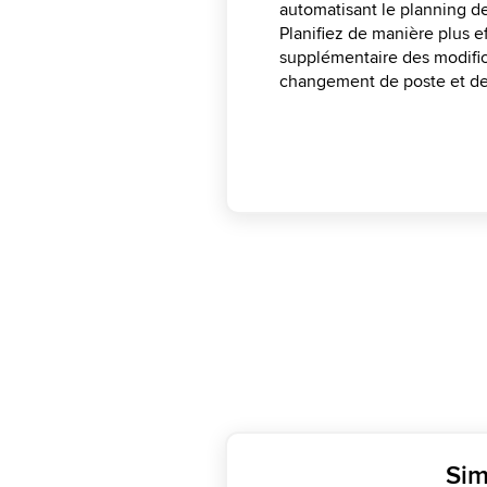
automatisant le planning de
réglementations nationales 
équipes pour partager leur
mieux organiser les plannin
Planifiez de manière plus eff
commerciales, et de surveil
plannings à l'aide des cla
plusieurs canaux.
supplémentaire des modifi
afin de minimiser les conflit
agents pour éviter les confli
changement de poste et des
Sim