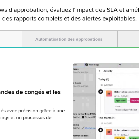
ws d'approbation, évaluez l'impact des SLA et amélio
des rapports complets et des alertes exploitables.
Automatisation des approbations
flows d'approbation
andes de congés et les
érationnels
sion grâce à des rapports WFM
ongés grâce à des workflows
gés avec précision grâce à une
tténuez les escalades et les
 Obtenez des informations de
annings et un processus de
e à des alertes et des
 personnalisés pour prendre
.