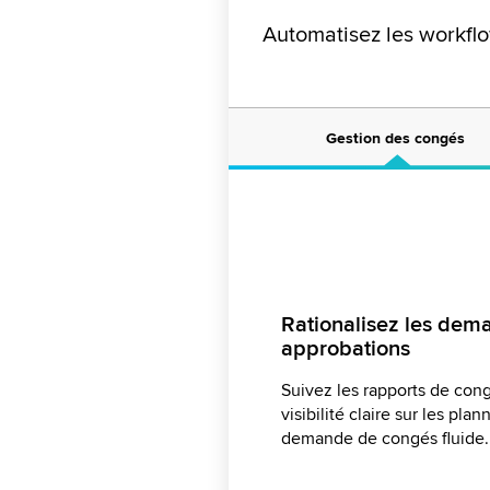
Automatisez les workflo
Gestion des congés
Introduisez des work
Rationalisez les dem
Relevez les défis op
automatisés
approbations
Accélérez la prise de déci
Simplifiez la gestion des c
Suivez les rapports de con
personnalisés simplifiés. A
d'approbation automatisés.
visibilité claire sur les pl
violations potentielles grâc
SLA avec des rapports WFM
demande de congés fluide
notifications proactives.
des décisions éclairées.