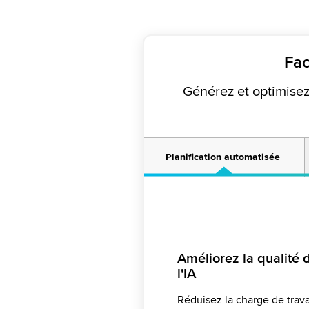
Fac
Générez et optimisez
Planification automatisée
Améliorez la qualité 
Optimisez les plannin
l'IA
Surmontez les contrai
de l'agent
Planifiez votre pers
Réduisez la charge de trava
Permettez aux superviseurs
Offrez aux agents un accès
Intégrez WFM pour vos file