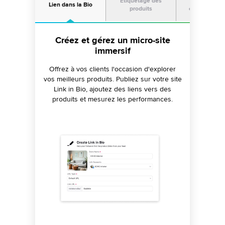
Étiquetage des
Commerc
Lien dans la Bio
produits
conversation
Transformez vos leads en clients
Publiez des publications avec
Créez et gérez un micro-site
possibilité d'achat sur Instagram
de manière fluide
immersif
Synchronisez votre catalogue de produits
Engagez-vous en tête-à-tête avec chaque
Offrez à vos clients l'occasion d'explorer
vos meilleurs produits. Publiez sur votre site
dans Sprinklr et ajoutez facilement des liens
consommateur et favorisez les
conversations qui se traduisent par des
Link in Bio, ajoutez des liens vers des
vers vos publications Instagram pour
produits et mesurez les performances.
ventes en utilisant le module
stimuler les ventes.
complémentaire de commerce
conversationnel de Sprinklr.