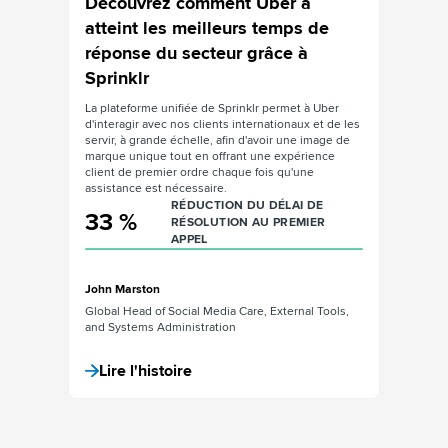
Découvrez comment Uber a
Décou
 de
atteint les meilleurs temps de
attein
réponse du secteur grâce à
répon
Sprinklr
Sprink
 Uber
La plateforme unifiée de Sprinklr permet à Uber
La platef
 et de les
d'interagir avec nos clients internationaux et de les
d'interag
image de
servir, à grande échelle, afin d'avoir une image de
servir, à
ience
marque unique tout en offrant une expérience
marque u
e
client de premier ordre chaque fois qu'une
client de
assistance est nécessaire.
assistanc
DE
RÉDUCTION DU DÉLAI DE
33 %
33 
ER
RÉSOLUTION AU PREMIER
APPEL
John Marston
John Mar
 Tools,
Global Head of Social Media Care, External Tools,
Global He
and Systems Administration
and Syst
Lire l'histoire
Lire 