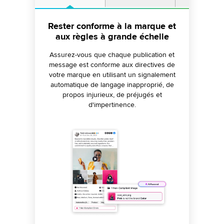
Optimisez la gouvernance avec
Rester conforme à la marque et
Limitez les risques et protégez
des workflows d'approbation
aux règles à grande échelle
votre marque
personnalisés
Assurez-vous que chaque publication et
Prévenez les crises en configurant des
workflows qui interrompent instantanément
message est conforme aux directives de
Créez des processus d'approbation
et automatiquement la publication sur les
votre marque en utilisant un signalement
parallèles et à plusieurs niveaux pour gérer
différents canaux en cas d'augmentation
automatique de langage inapproprié, de
votre contenu. Ajoutez des chemins
inattendue des opinions négatives.
propos injurieux, de préjugés et
d'approbation aux publications selon des
d'impertinence.
conditions comme le canal, le compte et le
type de message, et suivez facilement le
statut.