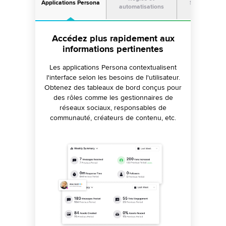
Applications Persona
Sprinklr AI et
automatisations
Mettez la gestion des réseaux
Accédez plus rapidement aux
Découvrez une suite sociale
véritablement axée sur l'IA
informations pertinentes
sociaux en mode pilote
automatique
Planifiez des publications à des moments
Les applications Persona contextualisent
l'interface selon les besoins de l'utilisateur.
optimaux, identifiez les opinions, obtenez
Avec un large éventail de conditions et
Obtenez des tableaux de bord conçus pour
des informations essentielles et obtenez
d'actions, le moteur de règles de Sprinklr
des réponses recommandées. Générez et
des rôles comme les gestionnaires de
aide vos équipes à automatiser de manière
modifiez instantanément votre contenu pour
réseaux sociaux, responsables de
fluide des processus tels que
la publication, la création et l'engagement.
communauté, créateurs de contenu, etc.
l'acheminement des messages, la gestion
des réponses et les approbations.