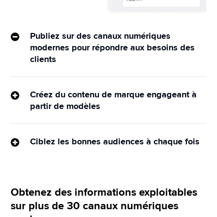
Publiez sur des canaux numériques
modernes pour répondre aux besoins des
clients
Programmez et déployez du contenu optimisé sur 
les canaux numériques et sociaux à partir de la 
Créez du contenu de marque engageant à
plateforme marketing unifiée de Sprinklr.
partir de modèles
Téléchargez et partagez avec vos équipes des 
modèles performants et conformes à la marque, le 
Ciblez les bonnes audiences à chaque fois
tout en un seul endroit.
Personnalisez votre approche marketing pour 
qu’elle soit performante en définissant, ciblant et 
gérant des segments d’audience avec des données 
Obtenez des informations exploitables
d’IA provenant de Sprinklr ou de sources tierces.
sur plus de 30 canaux numériques