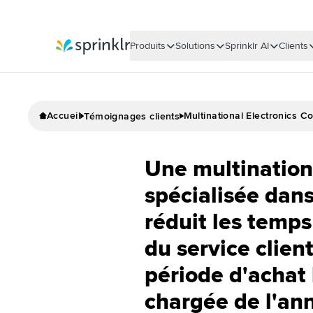
Produits
Solutions
Sprinklr AI
Clients
Sprinklr
Accueil
Multinational Electronics C
Témoignages clients
Une multination
spécialisée dans
réduit les temp
du service clien
période d'achat 
chargée de l'an