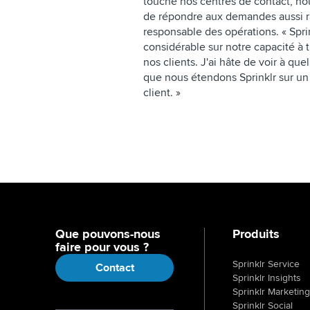
touché nos centres de contact, no
de répondre aux demandes aussi ra
responsable des opérations. « Spri
considérable sur notre capacité à t
nos clients. J'ai hâte de voir à qu
que nous étendons Sprinklr sur u
client. »
Que pouvons-nous
Produits
faire pour vous ?
Sprinklr Service
Contact
Sprinklr Insights
Sprinklr Marketing
Sprinklr Social