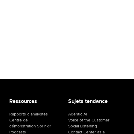
Ressources
Sujets tendance
Rapports d’analystes
Agentic AI
Centre de
Voice of the Customer
démonstration Sprinklr
Social Listening
Podcasts
Contact Center as a