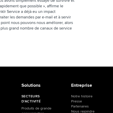
us avons simplement essayé de survivre et
pidement que possible », affirme le
nklr Service a déjà eu un impact
raiter les demandes par e-mail et à servir
el point nous pouvons nous améliorer, alors
n plus grand nombre de canaux de service
Solutions
Entreprise
SECTEURS
Notre histoire
D'ACTIVITÉ
Presse
Partenaires
Produits de grande
Nous rejoindre