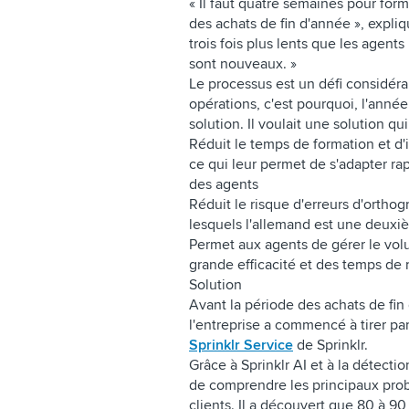
« Il faut quatre semaines pour for
des achats de fin d'année », expliq
trois fois plus lents que les agent
sont nouveaux. »
Le processus est un défi considér
opérations, c'est pourquoi, l'année
solution. Il voulait une solution qui
Réduit le temps de formation et d'
ce qui leur permet de s'adapter ra
des agents
Réduit le risque d'erreurs d'orth
lesquels l'allemand est une deux
Permet aux agents de gérer le vol
grande efficacité et des temps de 
Solution
Avant la période des achats de fin
l'entreprise a commencé à tirer par
Sprinklr Service
de Sprinklr.
Grâce à Sprinklr AI et à la détectio
de comprendre les principaux prob
clients. Il a découvert que 80 à 9