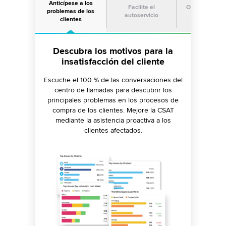
Anticípese a los
Facilite el
Optimice el t
problemas de los
autoservicio
de los agen
clientes
Reduzca los costes de servicio
Resuelva las consultas de los
Descubra los motivos para la
clientes un 50 % más rápido con
insatisfacción del cliente
mediante el autoservicio
la IA
Escuche el 100 % de las conversaciones del
Proporcione bases de conocimiento de
SEO, bots de IA y comunidades moderadas
centro de llamadas para descubrir los
Aumente la eficiencia con visión del cliente
por IA para resolver consultas sobre plazos
principales problemas en los procesos de
y CRM para una FCR mejor. Reduzca
de tiendas, disponibilidad de productos y
compra de los clientes. Mejore la CSAT
interacciones con flujos de trabajo guiados,
mediante la asistencia proactiva a los
políticas de devolución.
bases de conocimientos y
clientes afectados.
recomendaciones de casos anteriores.