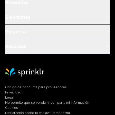
Productos
Soluciones
Empresa
Recursos
Sprinklr Website Home
Código de conducta para proveedores
Privacidad
Legal
No permito que se venda ni comparta mi información
Cookies
Declaración sobre la esclavitud moderna