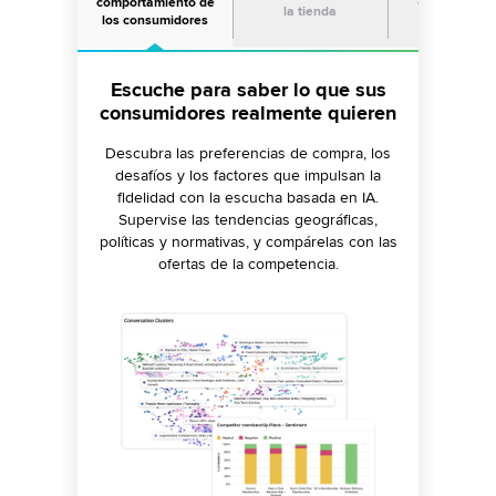
comportamiento de
combinación
la tienda
los consumidores
productos
Escuche para saber lo que sus
Detecte información sobre los
Transforme las reseñas de los
clientes en nuevas oportunidades
consumidores realmente quieren
productos y la experiencia en el
nivel de tienda
de negocio
Descubra las preferencias de compra, los
desafíos y los factores que impulsan la
Clasifique sus tiendas según los parámetros
Identifique deficiencias en las líneas de
fidelidad con la escucha basada en IA.
clave de experiencia del cliente, aumente la
productos y determine los planes de I+D,
Supervise las tendencias geográficas,
CSAT con el descubrimiento de problemas
expansión y caducidad mediante la
políticas y normativas, y compárelas con las
combinación de datos públicos y propios.
en el nivel de tienda y ayude a los
ofertas de la competencia.
responsables de la tienda a realizar
comparaciones con la competencia local.