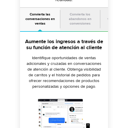
Convierta las
Convierta los
Aproveche l
conversaciones en
abandonos en
ventas en re
ventas
conversiones
sociales
Impulse las conversiones con una
Aumente los ingresos a través de
Duplique las tasas de conversión
su función de atención al cliente
de clientes potenciales a través
comunicación personalizada
de la venta en redes sociales
Aproveche el chat con mensajes proactivos
Identifique oportunidades de ventas
para ofertas. Realice llamadas basadas en IA
adicionales y cruzadas en conversaciones
Equipe a los equipos de su tienda con una
de atención al cliente. Obtenga visibilidad
para reducir el abandono de carritos y
biblioteca de contenido de fácil acceso de
de carritos y el historial de pedidos para
realizar un seguimiento. Proporcione
activos, campañas y plantillas de alta calidad
asistencia de compra a través de bots de IA
ofrecer recomendaciones de productos
para fomentar la interacción y acelerar la
personalizadas y opciones de pago.
conversacionales/IVR.
conversión de clientes potenciales en
canales de redes sociales y mensajería.