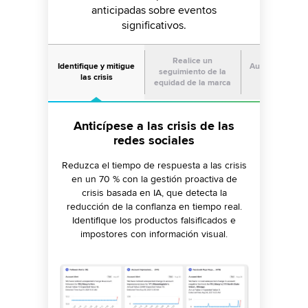
anticipadas sobre eventos
significativos.
Realice un
Identifique y mitigue
Aumente la cuo
seguimiento de la
las crisis
voz
equidad de la marca
Anticípese a las crisis de las
Identifique contenidos que
Comprenda lo que los
consumidores dicen sobre su
conecten con su audiencia
redes sociales
marca
Adapte la voz de la marca a las opiniones de
Reduzca el tiempo de respuesta a las crisis
los consumidores. Compare el contenido de
en un 70 % con la gestión proactiva de
Implemente una escucha social "siempre
la competencia y la estrategia social.
crisis basada en IA, que detecta la
activa" para supervisar las menciones de
reducción de la confianza en tiempo real.
Compare las conversaciones de los
marca, productos y logotipos en todas las
influencers sobre su marca con las de la
Identifique los productos falsificados e
fuentes en línea. Mitigue el riesgo de marca
competencia e identifique a los influencers
impostores con información visual.
mediante flujos de trabajo estandarizados,
adecuados.
auditorías y medidas de control.