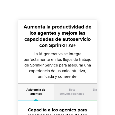
Aumenta la productividad de
los agentes y mejora las
capacidades de autoservicio
con Sprinklr AI+
La IA generativa se integra
perfectamente en los flujos de trabajo
de Sprinklr Service para asegurar una
experiencia de usuario intuitiva,
unificada y coherente.
Asistencia de
Bots
Datos y gestión
agentes
conversacionales
calidad
Automatiza la supervisión de la
Capacita a los agentes para
Implementa y escala