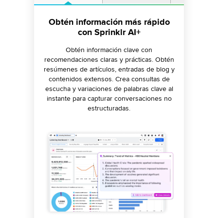
Genera contenido específico de
Obtén información más rápido
Genera ideas de campaña y
desarrolla estrategias con unos
canal en todos los formatos al
con Sprinklr AI+
pocos clics
instante
Obtén información clave con
recomendaciones claras y prácticas. Obtén
Acelera las tareas del ciclo de vida de la
Genera contenido en todos los canales,
resúmenes de artículos, entradas de blog y
responde con mayor rapidez gracias a la
campaña mediante la generación de
contenidos extensos. Crea consultas de
resúmenes, descripciones, hashtags,
simplificación y modificación de las
escucha y variaciones de palabras clave al
publicaciones específicas del canal y mucho
respuestas y simplifica las revisiones de
instante para capturar conversaciones no
contenido con comprobaciones de la
más.
estructuradas.
gramática y el tono basadas en IA.