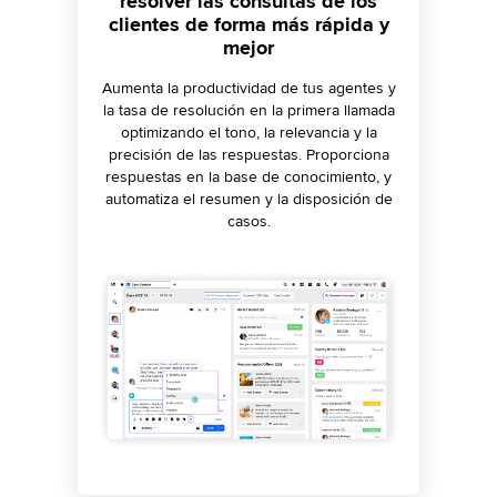
resolver las consultas de los
calidad y obtén acciones
rápidamente bots
conversacionales basados en IA
clientes de forma más rápida y
recomendadas e información
generativa
mejor
Forma a los agentes con eficacia y asegura
una interacción coherente y de calidad, con
Aumenta la productividad de tus agentes y
Mejora las tasas de autoservicio con
parámetros de puntuación de IA
la tasa de resolución en la primera llamada
respuestas contextuales y relevantes de
personalizados. Logra mejores decisiones y
bots de IA+ conversacional. Automatiza la
optimizando el tono, la relevancia y la
experiencias del cliente con la detección de
precisión de las respuestas. Proporciona
identificación de los motivos de contacto
información, causas raíz y acciones
principales, la creación de la intención y las
respuestas en la base de conocimiento, y
recomendadas.
automatiza el resumen y la disposición de
pruebas de bots para acelerar la
implementación.
casos.