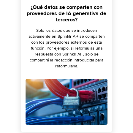
¿Se pueden anonimizar los datos
Mitigación del riesgo al evitar
¿Qué datos se comparten con
proveedores de IA generativa de
"alucinaciones de la IA"
antes de compartirlos?
terceros?
Sprinklr AI+ enmascara fechas y horas, ID de
Sprinklr minimiza la posibilidad de que se
produzcan "alucinaciones de la IA" y otros
correo electrónico, URL, direcciones IP,
Solo los datos que se introducen
riesgos similares con diversos mecanismos
permisos de conducir, registros médicos,
activamente en Sprinklr AI+ se comparten
de protección, como prompt engineering.
etc. Además, el enmascaramiento con
con los proveedores externos de esta
expresiones regulares de Sprinklr puede
función. Por ejemplo, si reformulas una
adaptarse a los requisitos específicos del
respuesta con Sprinklr AI+, solo se
cliente.
compartirá la redacción introducida para
reformularla.