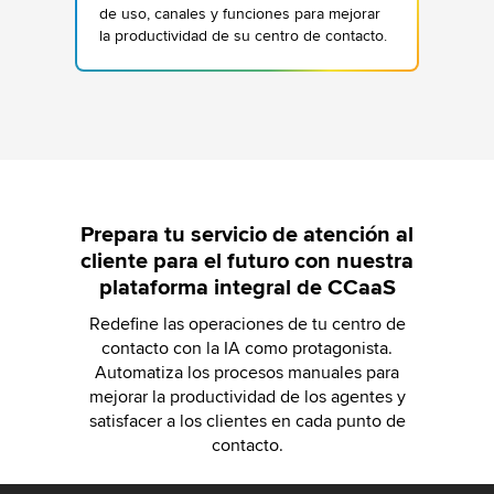
de uso, canales y funciones para mejorar
la productividad de su centro de contacto.
Prepara tu servicio de atención al
cliente para el futuro con nuestra
plataforma integral de CCaaS
Redefine las operaciones de tu centro de
Obtenga información y planifique
contacto con la IA como protagonista.
de forma eficiente
Automatiza los procesos manuales para
mejorar la productividad de los agentes y
Recopile información sobre las interacciones con
los clientes y las conversaciones en redes
satisfacer a los clientes en cada punto de
sociales. Utilícela para mejorar las capacidades de
contacto.
sus productos, aumentar la eficiencia y mejorar su
experiencia del cliente.