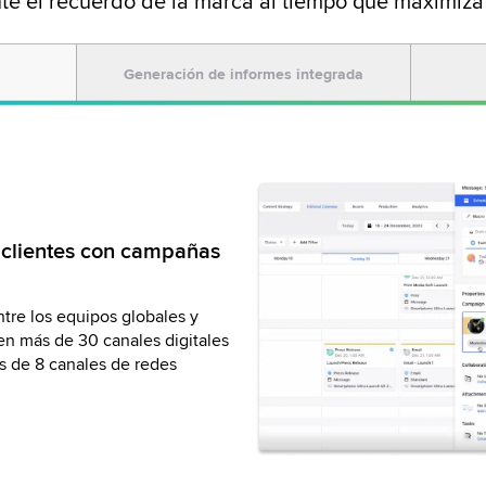
e el recuerdo de la marca al tiempo que maximiza 
Generación de informes integrada
la inversión de su
rca a la perfección en
n clientes con campañas
eración de informes
 marca en más de 30 canales
tre los equipos globales y
formes y reduzca costes con la
probación automatizados,
n más de 30 canales digitales
 de mayor rendimiento, la
mucho más. Garantice la
 de 8 canales de redes
puestos de publicidad y mucho
 sesiones informativas basadas
anel.
zadas.