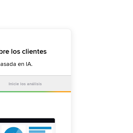
re los clientes
basada en IA.
Inicie los análisis