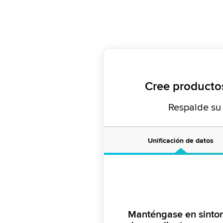
Cree productos
Respalde su 
Unificación de datos
Manténgase en sinton
Mida el impacto del 
Innove de forma más 