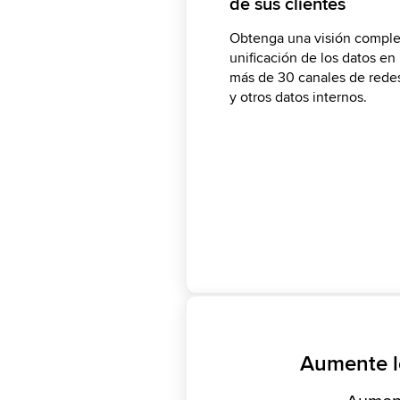
de sus clientes
audiencia objetivo
en tiempo real
Obtenga una visión complet
Obtenga la opinión del mer
Acelere el ritmo de la inno
unificación de los datos en
lanzamientos de productos
para realizar análisis visual
más de 30 canales de redes
conferencias tecnológicas 
agregue información por at
y otros datos internos.
producto para identificar á
Aumente lo