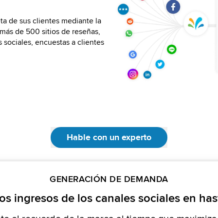
a de sus clientes mediante la
cado en tiempo real sobre los
vación con análisis avanzados
 más de 500 sitios de reseñas,
, lanzamientos de funciones o
es y en el nivel de frase, y
 sociales, encuestas a clientes
sobre varios aspectos del
ributo y producto.
reas de mejora.
Hable con un experto
GENERACIÓN DE DEMANDA
s ingresos de los canales sociales en ha