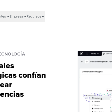
ntes
Empresa
Recursos
TECNOLOGÍA
ales
icas confían
rear
iencias