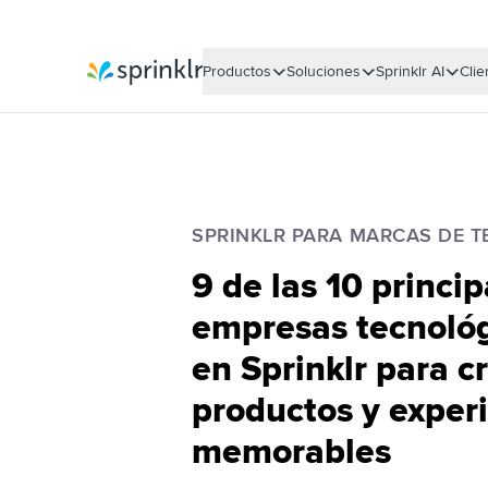
Productos
Soluciones
Sprinklr AI
Clie
Sprinklr
SPRINKLR PARA MARCAS DE 
9 de las 10 princip
empresas tecnológ
en Sprinklr para c
productos y exper
memorables