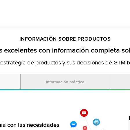
INFORMACIÓN SOBRE PRODUCTOS
 excelentes con información completa sob
estrategia de productos y sus decisiones de GTM 
Información práctica
ía con las necesidades
lanzamiento en su
rápida con información