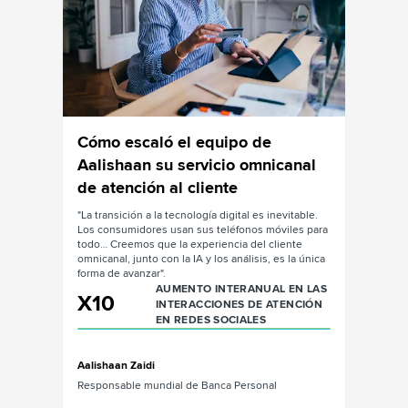
Cómo escaló el equipo de
Cómo 
con
Aalishaan su servicio omnicanal
equip
de atención al cliente
la mar
e la
"La transición a la tecnología digital es inevitable.
"…interac
icio de
Los consumidores usan sus teléfonos móviles para
clientes 
ontenido
todo… Creemos que la experiencia del cliente
sea carac
omnicanal, junto con la IA y los análisis, es la única
forma de avanzar".
John Mar
AUMENTO INTERANUAL EN LAS
IVOS DE
X10
INTERACCIONES DE ATENCIÓN
Director 
EN REDES SOCIALES
Herramie
Sistemas
Aalishaan Zaidi
Leer 
Responsable mundial de Banca Personal