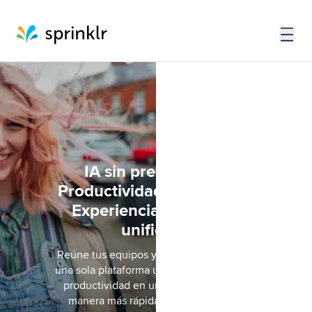
IA sin precedentes.
Productividad inigualable.
Experiencia del cliente
unificada
Reúne tus equipos y tus herramientas en
una sola plataforma unificada. Aumenta la
productividad en un 40%. Descubre la
manera más rápida de llevar la IA de