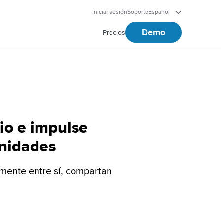
Iniciar sesión
Soporte
Español
Demo
Precios
cio e impulse
unidades
lmente entre sí, compartan