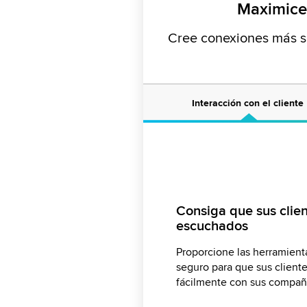
Maximice 
Cree conexiones más só
Interacción con el cliente
Incentive a los defen
Aumente el valor tota
Consiga que sus clien
recompense a los mej
clientes
escuchados
Fomente la participación act
Aumente sus oportunidades
Proporcione las herramient
en defensores de la marca 
cruzadas con recompensas 
seguro para que sus client
través de tablas de clasific
basados en la actividad y 
fácilmente con sus compañ
insignias.
usuarios en la comunidad.