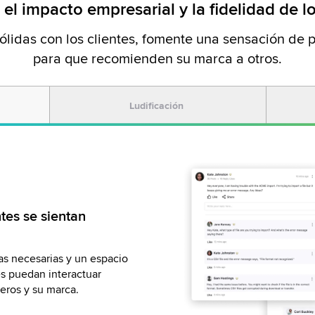
el impacto empresarial y la fidelidad de lo
lidas con los clientes, fomente una sensación de pe
para que recomienden su marca a otros.
Ludificación
sores de la marca y
l de por vida de sus
tes se sientan
ores usuarios
iva y convierta a los clientes
 de ventas adicionales y
as necesarias y un espacio
reconociendo su trabajo a
por fidelidad y cupones
es puedan interactuar
ación, puntos y las codiciadas
el comportamiento de los
eros y su marca.