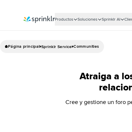
Productos
Soluciones
Sprinklr AI
Clie
Sprinklr
Página principal
Communities
Sprinklr Service
Atraiga a lo
relacio
Cree y gestione un foro p