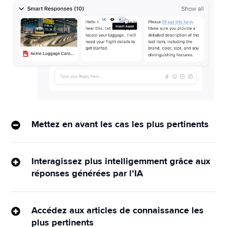
Mettez en avant les cas les plus pertinents
Sprinklr AI compare les cas actuels aux cas résolus 
dans votre base de données et présente des 
Interagissez plus intelligemment grâce aux
informations qui peuvent aider les agents à fournir 
réponses générées par l’IA
les meilleures solutions aux clients.
Notre moteur d’IA apprend à reconnaître les 
réponses qui suscitent les réactions favorables des 
Accédez aux articles de connaissance les
clients, puis les propose aux agents en fonction du 
plus pertinents