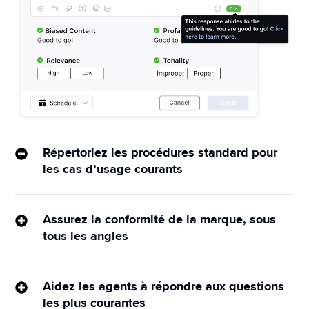
Répertoriez les procédures standard pour
les cas d’usage courants
Sprinklr AI utilise les bonnes pratiques de votre 
organisation pour aligner l’intention du client sur la 
Assurez la conformité de la marque, sous
bonne procédure étape par étape, et présente 
tous les angles
automatiquement ces informations aux agents 
Protégez votre marque contre les réponses 
pendant les interactions.
désobligeantes ou inappropriées. L’IA peut analyser 
Aidez les agents à répondre aux questions
En savoir plus
les réponses en cours de rédaction et recenser 
les plus courantes