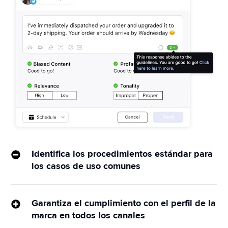
Identifica los procedimientos estándar para
los casos de uso comunes
IA de Sprinklr utiliza las prácticas recomendadas de 
tu organización para unir la intención del cliente 
Garantiza el cumplimiento con el perfil de la
con el procedimiento paso a paso adecuado. 
marca en todos los canales
Además, presenta esa información a los agentes 