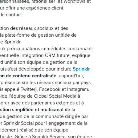
ersonnalisées, rationaliser les workflows et
ur offrir une expérience client
 de contact
stion des réseaux sociaux et des
a plate-forme de gestion unifiée de
e Sprinklr.
 aux préoccupations immédiates concernant
ventuelle intégration CRM future, explique
rd unifié son équipe de gestion de la
puis s'est développée pour inclure
Sprinklr
on de contenu centralisée
aujourd'hui,
a présence sur les réseaux sociaux par pays,
is appelé Twitter), Facebook et Instagram.
ide l'équipe de Global Social Media à
borer avec des partenaires externes et à
tion simplifiée et multicanal de la
 de gestion de la communauté dirigée par
ser Sprinklr Social pour l'engagement de la
idement réalisé que son équipe
obuste. Grâce à Sprinklr Service, son équipe