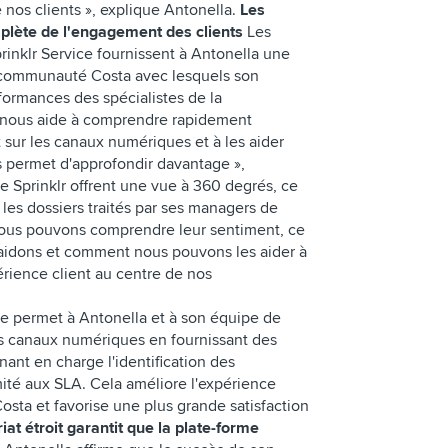
 nos clients », explique Antonella.
Les
plète de l'engagement des clients
Les
rinklr Service fournissent à Antonella une
communauté Costa avec lesquels son
rformances des spécialistes de la
nous aide à comprendre rapidement
 sur les canaux numériques et à les aider
s permet d'approfondir davantage »,
de Sprinklr offrent une vue à 360 degrés, ce
les dossiers traités par ses managers de
Nous pouvons comprendre leur sentiment, ce
 aidons et comment nous pouvons les aider à
périence client au centre de nos
.
ée permet à Antonella et à son équipe de
s canaux numériques en fournissant des
nant en charge l'identification des
mité aux SLA. Cela améliore l'expérience
sta et favorise une plus grande satisfaction
at étroit garantit que la plate-forme