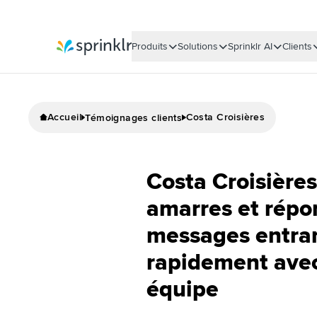
Produits
Solutions
Sprinklr AI
Clients
Sprinklr
Accueil
Costa Croisières
Témoignages clients
Costa Croisières
amarres et répo
messages entran
rapidement ave
équipe