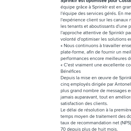
Sprinklr est optimisée pour Costa
équipe grâce à Sprinklr est en gran
l'équipe des services gérés. En met
l'expérience client sur les canaux 
les tenants et aboutissants d'une 
l'approche attentive de Sprinklr p
volonté d'optimiser les solutions 
« Nous continuons à travailler ense
plate-forme, afin de fournir un meil
performances encore meilleures de 
« C'est vraiment une excellente co
Bénéfices
Depuis la mise en œuvre de Sprinkl
cinq employés dirigée par Antonel
plus grand nombre de messages en
jamais auparavant, tout en amélior
satisfaction des clients.
Le délai de résolution à la premièr
temps moyen de traitement des dos
taux de recommandation net (NPS) 
70 depuis plus de huit mois.