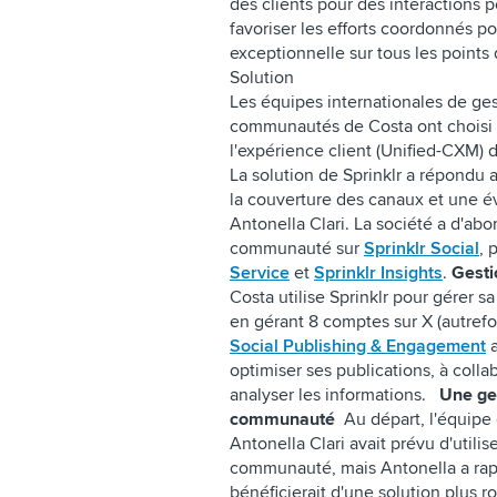
des clients pour des interactions p
favoriser les efforts coordonnés po
exceptionnelle sur tous les points
Solution
Les équipes internationales de ge
communautés de Costa ont choisi l
l'expérience client (Unified-CXM) d
La solution de Sprinklr a répondu
la couverture des canaux et une é
Antonella Clari. La société a d'abo
communauté sur
Sprinklr Social
, 
Service
et
Sprinklr Insights
.
Gesti
Costa utilise Sprinklr pour gérer s
en gérant 8 comptes sur X (autrefo
Social Publishing & Engagement
a
optimiser ses publications, à colla
analyser les informations.
Une ges
communauté
Au départ, l'équipe
Antonella Clari avait prévu d'utili
communauté, mais Antonella a rap
bénéficierait d'une solution plus r