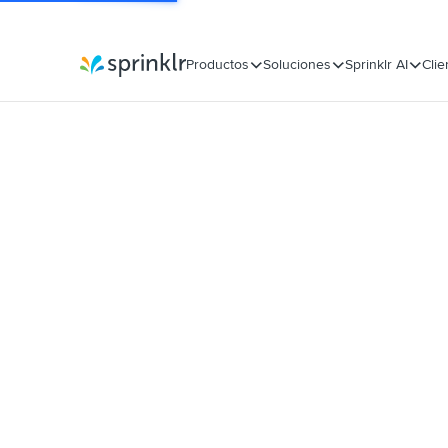
Productos
Soluciones
Sprinklr AI
Clie
Sprinklr