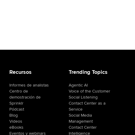
Recursos
Trending Topics
Informes de analistas
Agentic AI
Centro de
Voice of the Customer
demostración de
Social Listening
Sprinklr
Contact Center as a
Pódcast
Service
Blog
Social Media
Videos
Management
eBooks
Contact Center
Eventos y webinars
Intelligence