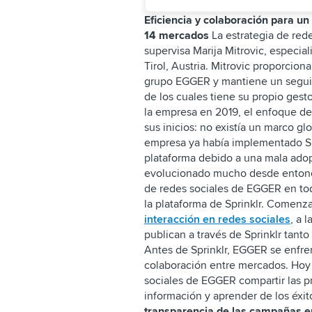
Eficiencia y colaboración para un
14 mercados
La estrategia de rede
supervisa Marija Mitrovic, especia
Tirol, Austria. Mitrovic proporcion
grupo EGGER y mantiene un segui
de los cuales tiene su propio gest
la empresa en 2019, el enfoque de
sus inicios: no existía un marco gl
empresa ya había implementado Spr
plataforma debido a una mala ado
evolucionado mucho desde entonce
de redes sociales de EGGER en to
la plataforma de Sprinklr. Comenz
interacción en redes sociales
, a 
publican a través de Sprinklr tant
Antes de Sprinklr, EGGER se enfren
colaboración entre mercados. Hoy 
sociales de EGGER compartir las p
información y aprender de los éxit
transparencia de las campañas e