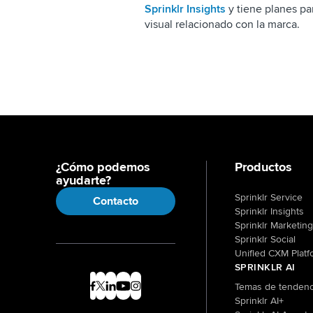
Sprinklr Insights
y tiene planes pa
visual relacionado con la marca.
¿Cómo podemos
Productos
ayudarte?
Sprinklr Service
Contacto
Sprinklr Insights
Sprinklr Marketing
Sprinklr Social
Unified CXM Platf
SPRINKLR AI
Temas de tendenc
Sprinklr AI+