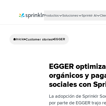
Productos
Soluciones
Sprinklr AI
Clie
Sprinklr
Inicio
EGGER
Customer stories
EGGER optimiza 
orgánicos y pag
sociales con Spr
La adopción de Sprinklr Soc
por parte de EGGER trajo re