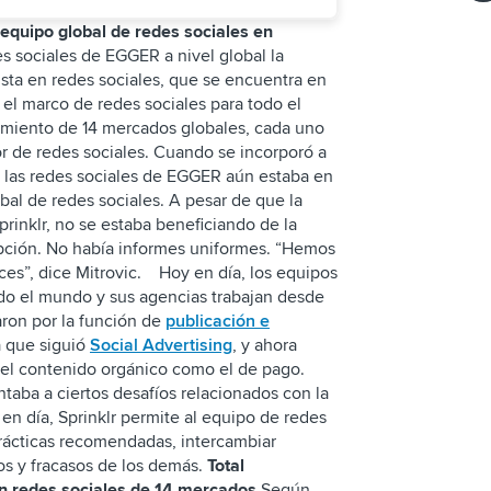
 equipo global de redes sociales en
s sociales de EGGER a nivel global la
lista en redes sociales, que se encuentra en
a el marco de redes sociales para todo el
miento de 14 mercados globales, cada uno
or de redes sociales. Cuando se incorporó a
 las redes sociales de EGGER aún estaba en
obal de redes sociales. A pesar de que la
inklr, no se estaba beneficiando de la
pción. No había informes uniformes. “Hemos
s”, dice Mitrovic. Hoy en día, los equipos
do el mundo y sus agencias trabajan desde
aron por la función de
publicación e
la que siguió
Social Advertising
, y ahora
o el contenido orgánico como el de pago.
taba a ciertos desafíos relacionados con la
en día, Sprinklr permite al equipo de redes
rácticas recomendadas, intercambiar
os y fracasos de los demás.
Total
n redes sociales de 14 mercados
Según