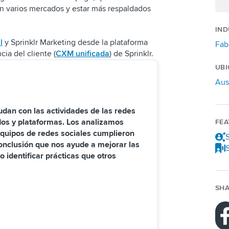
en varios mercados y estar más respaldados
IND
l
y Sprinklr Marketing desde la plataforma
Fab
cia del cliente (
CXM unificada
) de Sprinklr.
UBI
Aus
udan con las actividades de las redes
dos y plataformas. Los analizamos
FE
quipos de redes sociales cumplieron
S
conclusión que nos ayude a mejorar las
o identificar prácticas que otros
SHA