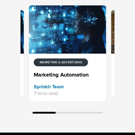
NG
MARKETIN
MARKETING & ADVERTISING
ng
Inbound
Marketing Automation
Pradeep 
Sprinklr Team
5 mins re
7 mins read