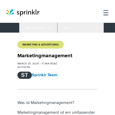
Blog Categories
More
MARKETING & ADVERTISING
Marketingmanagement
MARCH 20, 2024
•
11
MIN READ
AUTHORS
ST
Sprinklr Team
Was ist Marketingmanagement?
Marketingmanagement ist ein umfassender