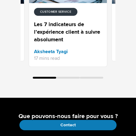
CUSTOMER SERVICE
CUSTOMER
 la
9 techni
Les 7 indicateurs de
s
pour un s
l’expérience client à suivre
irréproc
absolument
Issac Th
Aksheeta Tyagi
13 mins re
17 mins read
Que pouvons-nous faire pour vous ?
Contact