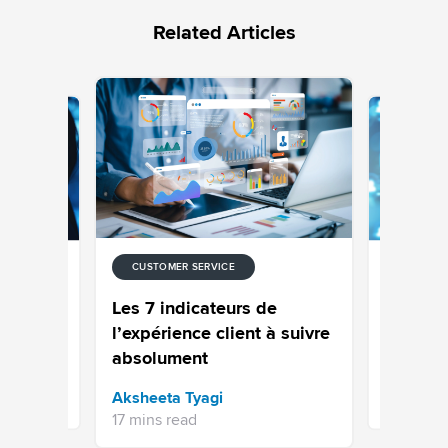
Related Articles
CUSTOMER SERVICE
CUSTOMER
des
Guide co
Les 7 indicateurs de
édiés au
gestion 
l’expérience client à suivre
absolument
Issac Th
Aksheeta Tyagi
19 mins re
17 mins read