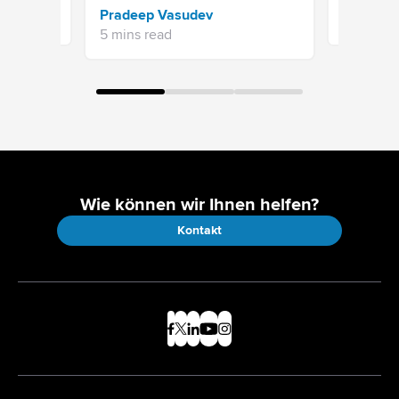
Pradeep 
Pradeep Vasudev
4 mins re
5 mins read
Wie können wir Ihnen helfen?
Kontakt