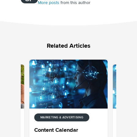
More posts
from this author
Related Articles
NG
MARKETIN
MARKETING & ADVERTISING
g
Content 
Content Calendar