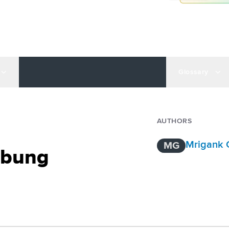
Glossary
AUTHORS
Mrigank 
MG
rbung