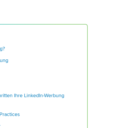
ng?
bung
Demo anfo
hritten Ihre LinkedIn-Werbung
Practices
r