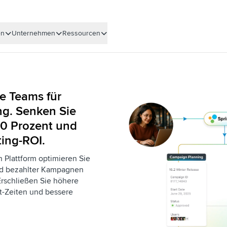
en
Unternehmen
Ressourcen
ie Teams für
g. Senken Sie
50 Prozent und
ting-ROI.
n Plattform optimieren Sie
nd bezahlter Kampagnen
Erschließen Sie höhere
et-Zeiten und bessere