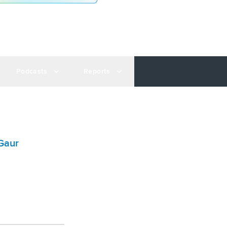
Podcasts
Reports
Gaur