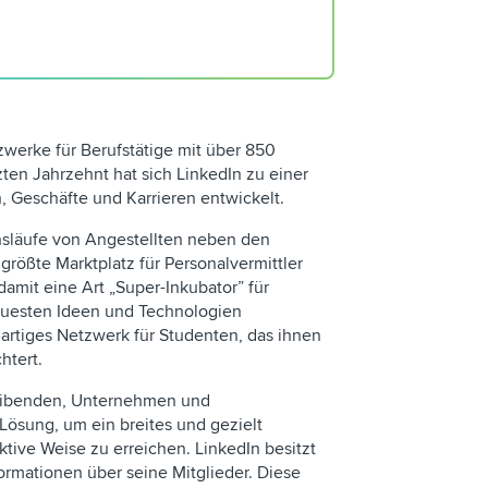
Content Calendar
Content Plan
Digitales Marketing
zwerke für Berufstätige mit über 850
zten Jahrzehnt hat sich LinkedIn zu einer
, Geschäfte und Karrieren entwickelt.
nsläufe von Angestellten neben den
r größte Marktplatz für Personalvermittler
mit eine Art „Super-Inkubator” für
neuesten Ideen und Technologien
ßartiges Netzwerk für Studenten, das ihnen
chtert.
eibenden, Unternehmen und
Lösung, um ein breites und gezielt
ektive Weise zu erreichen. LinkedIn besitzt
nformationen über seine Mitglieder. Diese