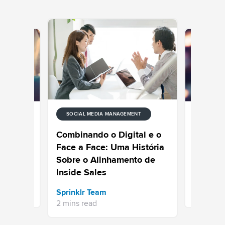
SOCIAL MEDIA MANAGEMENT
ENT
SOCIAL M
que
Mês do O
Combinando o Digital e o
ões
as conve
Face a Face: Uma História
sociais 
Sobre o Alinhamento de
Inside Sales
Sprinklr 
Sprinklr Team
3 mins re
2 mins read