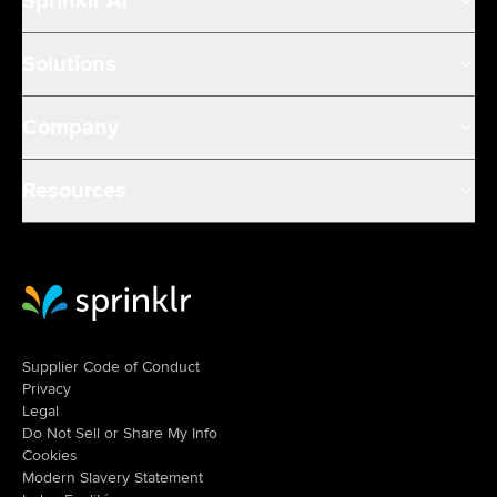
Sprinklr AI
Solutions
Company
Resources
Sprinklr Website Home
Supplier Code of Conduct
Privacy
Legal
Do Not Sell or Share My Info
Cookies
Modern Slavery Statement