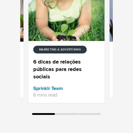
MARKETING & ADVERTISING
NG
MARKETIN
a
Sempre a
6 dicas de relações
geração
públicas para redes
Diretore
sociais
Sprinklr 
Sprinklr Team
3 mins re
6 mins read