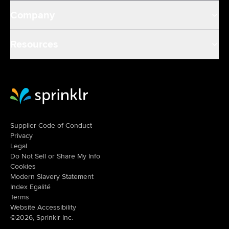
Company
Resources
Sprinklr Website Home
Supplier Code of Conduct
Privacy
Legal
Do Not Sell or Share My Info
Cookies
Modern Slavery Statement
Index Egalité
Terms
Website Accessibility
©2026, Sprinklr Inc.