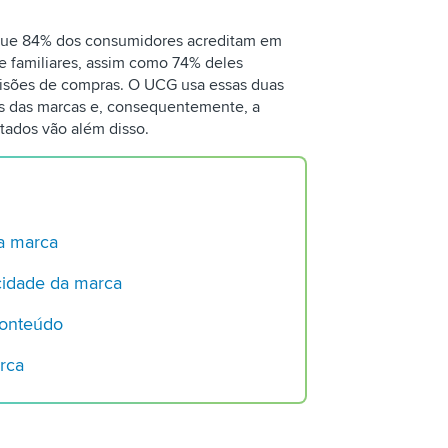
redes sociais
que 84% dos consumidores acreditam em
Sempre atual: A pr
e familiares, assim como 74% deles
grandes Diretores d
cisões de compras. O UCG usa essas duas
Pessoas comuns: a 
s das marcas e, consequentemente, a
nanoinfluenciador
ltados vão além disso.
da marca
cidade da marca
conteúdo
rca