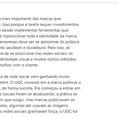
a mais importante das marcas que
 Isso porque a tarefa requer investimentos
o desde implementar ferramentas que
é reposicionar toda a identidade da marca.
 empresas deve ser se aproximar do público
to saudável e duradouro. Para isso, as
a de se posicionar nas redes sociais, os
identidade visual e muitos outros métodos
melhor com o cliente.
Request D
gia de rede social vem ganhando muita
ntent. O UGC consiste em a marca publicar o
 de forma sucinta. Ele começou a entrar em
sociais foram se atualizando, a prática se
m que surgiu, mas marcas publicavam os
 sites, algumas até usavam as imagens
s redes sociais granharam força, o UGC foi
6 dicas de relações 