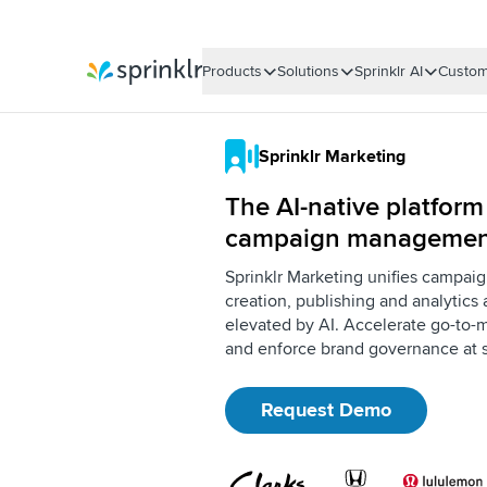
Products
Solutions
Sprinklr AI
Custom
Sprinklr
Sprinklr Marketing
The AI-native platform
campaign managemen
Sprinklr Marketing unifies campai
creation, publishing and analytics 
elevated by AI. Accelerate go-to-
and enforce brand governance at s
Request Demo