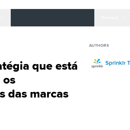
Glossary
AUTHORS
atégia que está
Sprinklr
 os
s das marcas