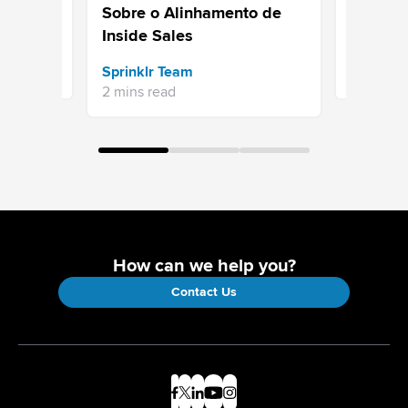
sociais 
Sobre o Alinhamento de
Inside Sales
Sprinklr 
Sprinklr Team
3 mins re
2 mins read
How can we help you?
Contact Us