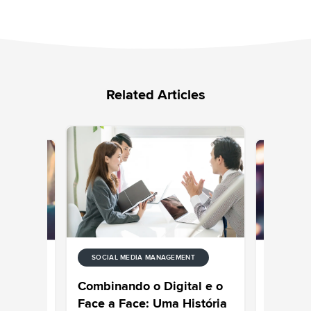
Related Articles
SOCIAL MEDIA MANAGEMENT
ENT
SOCIAL M
que
Mês do O
Combinando o Digital e o
ões
as conve
Face a Face: Uma História